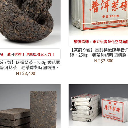
緊實鐵磚，未來蛻變陳化空間無
【茶舖 9 號】雷射標籤陳年普
喝可藏可送禮！健康風雅又大方！
磚・250g｜老茶房黎時國精選・
項農藥檢驗未檢出
NT$2,800
舖 7 號】班禪緊茶・250g 香菇頭
普洱熟茶｜老茶房黎時國精選・
374 項農藥檢驗未檢出
NT$3,400