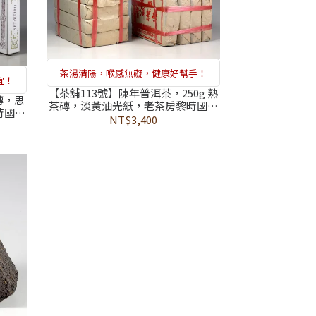
茶湯清陽，喉感無礙，健康好幫手！
宜！
【茶舖113號】陳年普洱茶，250g 熟
磚，思
茶磚，淡黃油光紙，老茶房黎時國推
時國精
薦，通過 374 項農藥檢測合格，乾爽
NT$3,400
 罕見
陳化的沈穩地氣，可收藏可日飲
出首選