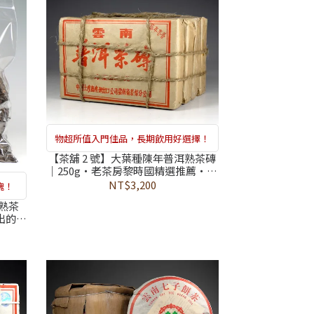
物超所值入門佳品，長期飲用好選擇！
【茶舖 2 號】大葉種陳年普洱熟茶磚
｜250g・老茶房黎時國精選推薦・迷
人棗香、溫潤首選・通過 374 項農藥
NT$3,200
塊！
殘留檢測合格
熟茶
出的生
老茶房
農藥檢