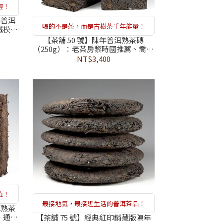
輕！
年普洱
喝的不是茶，而是古樹茶千年能量！
鐵模壓
老茶房
【茶舖 50 號】陳年普洱熟茶磚
（250g）：老茶房黎時國推薦、喬木
大葉種、通過 374 項農藥檢測合格、
NT$3,400
滋補強身營養補給、健康維持促進新
陳代謝
值！
最接地氣，最接近生活的普洱茶品！
洱熟茶
、通過
【茶舖 75 號】經典紅印銷藏版陳年