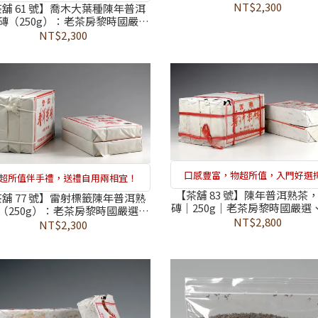
374 項農藥檢測合格、長煮久
NT$2,300
舖 61 號】喬木大葉種陳年普洱
滑順，實惠價格品味老茶，滋
磚（250g）：老茶房黎時國嚴選
的最佳健康存糧
紙裸磚、通過 374 項農藥檢測合
NT$2,300
填補活力與滋補強身、健康維持
的助力
口感豐富，物超所值，入門好選
超所值伴手禮，送禮自用兩相宜！
【茶舖 83 號】陳年普洱熟茶
舖 77 號】雷射標籤陳年普洱熟
磚｜250g｜老茶房黎時國嚴選
（250g）：老茶房黎時國嚴選、
胃氣的第一道防線，通過 374 
NT$2,800
標籤誠信守護、374 項農藥檢測
NT$2,300
檢測合格，調節生理機能的守
出、跨越時空補充活力、找回身
體平衡的純淨佳茗