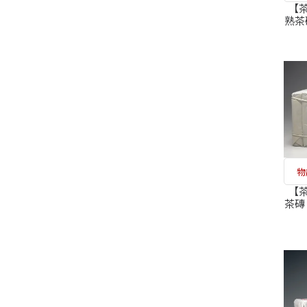
【茶
熟茶
無
格、
物
【茶
茶磚
雷射
零檢