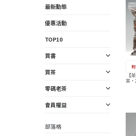
最新動態
優惠活動
TOP10
買書
輕
買茶
【茶
茶，
時國
零碼老茶
合
會員權益
部落格