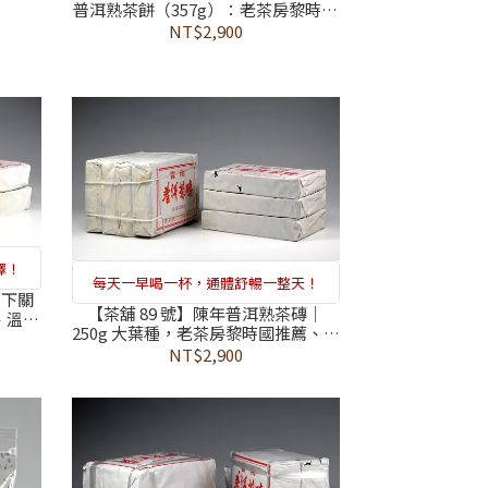
沸醇厚
普洱熟茶餅（357g）：老茶房黎時國
補強身
嚴選、 通過 374 項農藥檢測合格、高
NT$2,900
CP 值滋補強身戰略存糧
擇！
每天一早喝一杯，通體舒暢一整天！
，下關
【茶舖 89 號】陳年普洱熟茶磚｜
、溫暖
250g 大葉種，老茶房黎時國推薦、通
項農藥
過 374 項農藥檢測合格，追求健康不
NT$2,900
護者
留化學遺憾