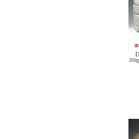
價
【
25
檢測