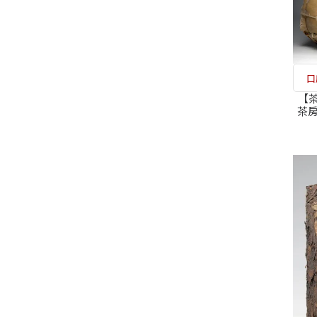
口
【茶
茶房
37
工