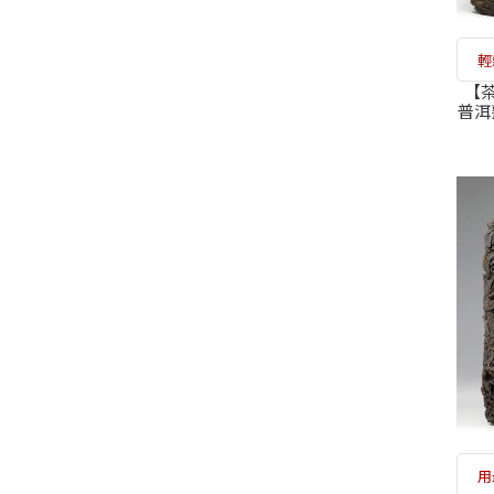
輕
【茶
普洱
十年
用