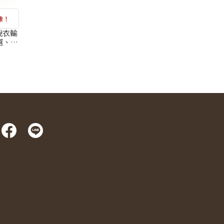
像！
脫衣輸
選、通
財安宅
精華