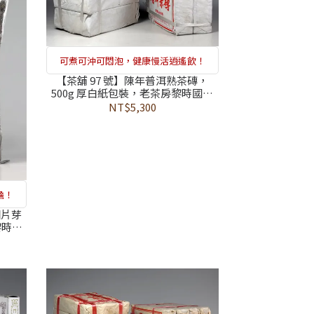
可煮可沖可悶泡，健康慢活逍遙飲！
【茶舖 97 號】陳年普洱熟茶磚，
500g 厚白紙包裝，老茶房黎時國嚴
選，通過 374 項農藥檢測合格，鐵模
NT$5,300
壓製的沈穩能量，井字捆紮的歲月智
慧，守護身心的存糧
擔！
細片芽
黎時國
格，布
機能的