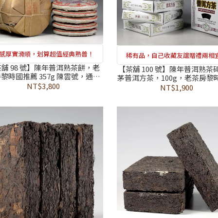
感厚實滑順，划算超值經典熟普！
稀有品，自己收藏友誼贈禮兩相
舖 98 號】陳年普洱熟茶餅，老
【茶舖 100 號】陳年普洱熟茶
黎時國推薦 357g 陳雲號，通過
茅普洱方茶，100g，老茶房黎
4 項農藥檢測合格，石模壓製的手
NT$3,800
選，通過 374 項農藥檢測合格，
NT$1,900
溫度，歲月白霜下的日常飲品
大葉種方茶工藝，方便攜帶外