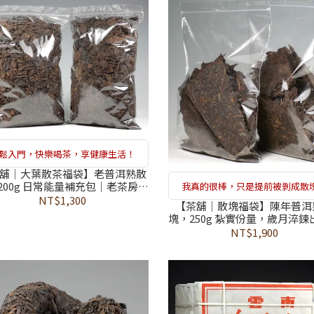
鬆入門，快樂喝茶，享健康生活！
舖｜大葉散茶福袋】老普洱熟散
200g 日常能量補充包｜老茶房黎
我真的很棒，只是提前被剝成散
精選推薦，通過 374 項農藥檢測
NT$1,300
【茶舖｜散塊福袋】陳年普洱
格｜補足日常能量耗損，為您的
塊，250g 紮實份量，歲月淬鍊
「生命基金」穩定儲值
物菌，健康維持的溫潤贈禮，
NT$1,900
黎時國精選推薦，通過 374 項
測合格