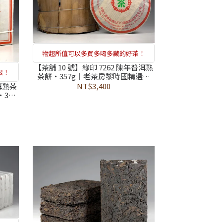
物超所值可以多買多喝多藏的好茶！
【茶舖 10 號】綠印 7262 陳年普洱熟
限！
茶餅・357g｜老茶房黎時國精選・
374 項農藥檢驗未檢出
NT$3,400
洱熟茶
374