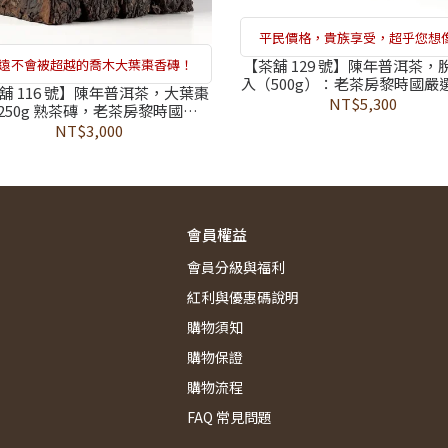
平民價格，貴族享受，超乎您想
【茶舖 129 號】陳年普洱茶，
遠不會被超越的喬木大葉棗香磚！
入（500g）：老茶房黎時國嚴
舖 116 號】陳年普洱茶，大葉棗
過 374 項農藥檢測合格、招
NT$5,300
 250g 熟茶磚，老茶房黎時國推
「祿存」吉物、領受大地能量
通過 374 項農藥檢測合格，脫衣
NT$3,000
的傳奇身世，沈穩地氣與暖心棗
韻
會員權益
會員分級與福利
紅利與優惠碼說明
購物須知
購物保證
購物流程
FAQ 常見問題