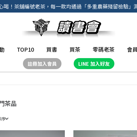
心喝！茶舖編號老茶，每一款均通過「多重農藥殘留檢驗」
動
TOP10
買書
買茶
零碼老茶
會
註冊加入會員
LINE 加入好友
門茶品
排序