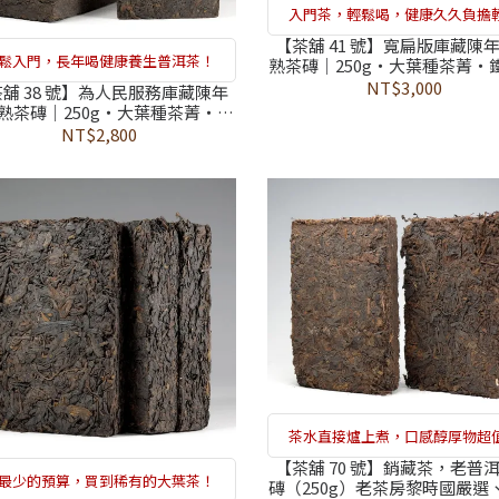
入門茶，輕鬆喝，健康久久負擔
【茶舖 41 號】寬扁版庫藏陳
鬆入門，長年喝健康養生普洱茶！
熟茶磚｜250g・大葉種茶菁・
製・374 項農藥檢驗未檢出・
NT$3,000
舖 38 號】為人民服務庫藏陳年
黎時國精選
熟茶磚｜250g・大葉種茶菁・數
自然陳化・374 項農藥檢驗未檢
NT$2,800
出・老茶房黎時國精選
茶水直接爐上煮，口感醇厚物超
【茶舖 70 號】銷藏茶，老普
最少的預算，買到稀有的大葉茶！
磚（250g）老茶房黎時國嚴選