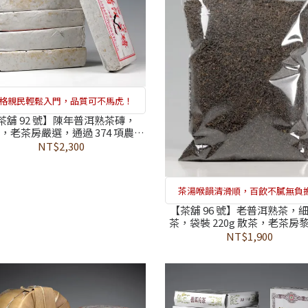
格親民輕鬆入門，品質可不馬虎！
茶舖 92 號】陳年普洱熟茶磚，
0g，老茶房嚴選，通過 374 項農藥
合格，填補能量存款，維持健康
NT$2,300
活力的「生命基金」
茶湯喉韻清滑順，百飲不膩無負
【茶舖 96 號】老普洱熟茶，
茶，袋裝 220g 散茶，老茶房
推薦，通過 374 項農藥檢測合
NT$1,900
袋陳化的溫潤地氣，調節生理
溫柔推力