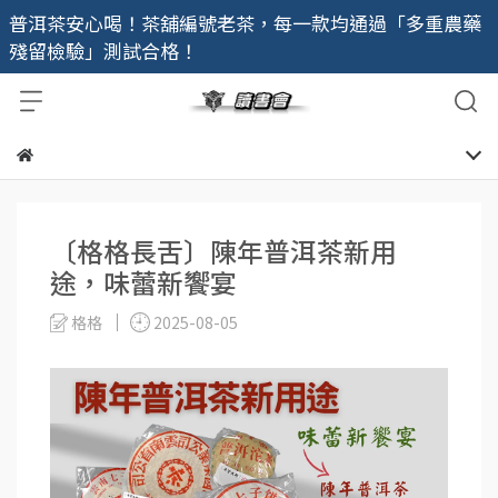
普洱茶安心喝！茶舖編號老茶，每一款均通過「多重農藥
殘留檢驗」測試合格！
〔格格長舌〕陳年普洱茶新用
途，味蕾新饗宴
格格
2025-08-05