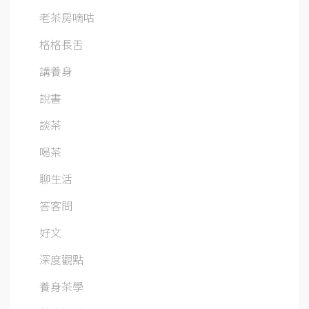
老茶房嘀咕
格格長舌
講養身
說書
談茶
喝茶
聊生活
答客問
好文
深度觀點
養身茶學