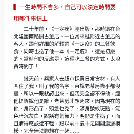
▍一生時間不會多，自己可以決定時間要
用哪件事情上
二十年前，《一定瘦》剛出版，那時還在台
北建國南路開古董店。一位常來逛附近古董店的
客人，跟他詳細的解釋過《一定瘦》的三餐飲
食，同時也送了他一本《一定瘦》，還是初版
的。當時他的反應是，這種吃三餐的方式，太浪
費時間了！
幾天前，與家人去超市採買日常食材，有人
叫住了我，叫了我的名字，直說老茶房幾乎都沒
變，所以一眼就認出來。但我完全認不得他，經
他提醒說他是誰，老茶房才想起來。因為現在的
他，身形凸了，頭髮也禿了，滿身皺紋斑點，氣
色暗沉灰白，說話有氣無力，明顯是生病了，而
且病得應該還不輕，跟以前中氣十足翩翩瀟灑模
樣，完全無法聯想在一起……