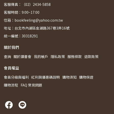
客服傳真：（02）2434-5858
客服時間：9:00~17:00
信箱：bookfeeling@yahoo.com.tw
地址：台北市內湖區金湖路367巷3弄16號
統一編號：30318291
關於我們
查詢
關於讀書會
我的帳戶
隱私政策
服務條款
退款政策
會員權益
會員分級與福利
紅利與優惠碼說明
購物須知
購物保證
購物流程
FAQ 常見問題