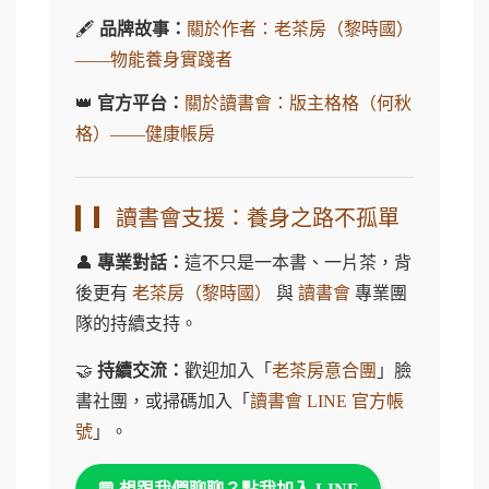
🖋️
品牌故事：
關於作者：老茶房（黎時國）
——物能養身實踐者
👑
官方平台：
關於讀書會：版主格格（何秋
格）——健康帳房
▎讀書會支援：養身之路不孤單
👤
專業對話：
這不只是一本書、一片茶，背
後更有
老茶房（黎時國）
與
讀書會
專業團
隊的持續支持。
🤝
持續交流：
歡迎加入「
老茶房意合團
」臉
書社團，或掃碼加入「
讀書會 LINE 官方帳
號
」。