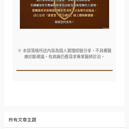
※ 本部落格所述內容為個人實踐經驗分享，不具備醫
療診斷建議。有病痛仍應尋求專業醫師診治。
所有文章主題