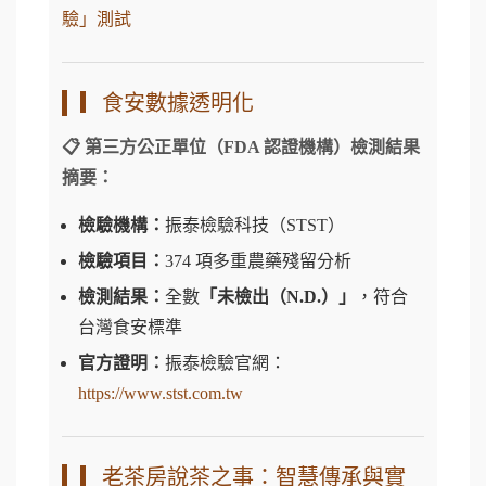
驗」測試
▎食安數據透明化
📋 第三方公正單位（FDA 認證機構）檢測結果
摘要：
檢驗機構：
振泰檢驗科技（STST）
檢驗項目：
374 項多重農藥殘留分析
檢測結果：
全數
「未檢出（N.D.）」
，符合
台灣食安標準
官方證明：
振泰檢驗官網：
https://www.stst.com.tw
▎老茶房說茶之事：智慧傳承與實