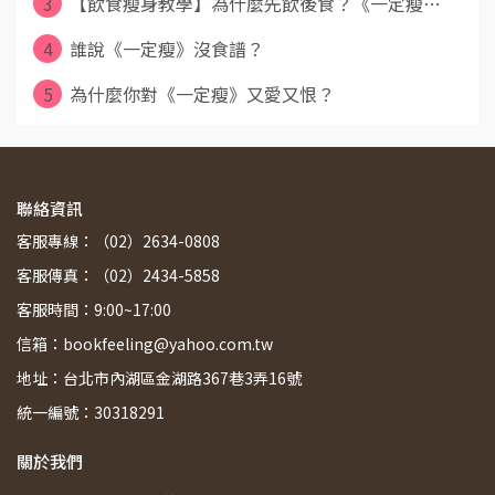
3
【飲食瘦身教學】為什麼先飲後食？《一定瘦⋯
4
誰說《一定瘦》沒食譜？
5
為什麼你對《一定瘦》又愛又恨？
聯絡資訊
客服專線：（02）2634-0808
客服傳真：（02）2434-5858
客服時間：9:00~17:00
信箱：bookfeeling@yahoo.com.tw
地址：台北市內湖區金湖路367巷3弄16號
統一編號：30318291
關於我們