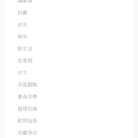
講養身
說書
談茶
喝茶
聊生活
答客問
好文
深度觀點
養身茶學
基礎知識
飲用指南
收藏保存