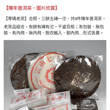
【陳年普洱茶，圖片欣賞】
【零碼老茶】合照。三餅五磚一沱，共9件陳年普洱茶。
老茶品組合，有餅有磚有沱，千姿百態；有包裝、無包
裝、有內飛、無內飛、脫衣輸入、剔內飛…形式各異。