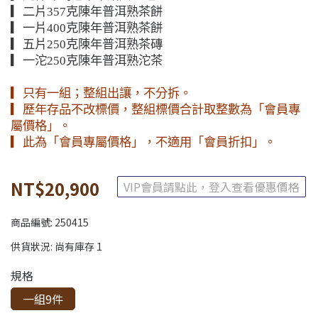
▎二片357克陳年普洱熟茶餅
▎一片400克陳年普洱熟茶餅
▎五片250克陳年普洱熟茶磚
▎一沱250克陳年普洱熟沱茶
▎只有一組；整組出讓，不分拆。
▎歷年存品不改標價，整組標價合計取整數為「會員專
屬價格」。
▎此為「會員專屬價格」，不適用「會員折扣」。
NT$20,900
VIP會員請點此，登入查看優惠價格
商品編號:
250415
供貨狀況:
尚有庫存 1
規格
一組9件