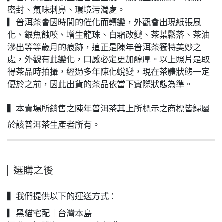
密封、氣味刺鼻、環境污濁處。
▎普洱茶會因時間的催化而轉變，外觀會出現紙張風
化、銀魚蝕咬、增生龍珠、白霜改變、茶葉鬆落、茶油
滲出等等歲月的痕跡，這正是陳年普洱茶獨特美妙之
處，外觀有此變化，口感必定更加醇厚。以上照片是取
得茶品時拍攝，經過多年陳化蛻變，現在茶體狀態一定
優於之前，因此出貨的茶品依當下實際狀態為準。
▍本賣場所銷售之陳年普洱茶其上所標示之商標皆歸屬
於該普洱茶生產者所有。
選購之後
▍我們提供以下的運送方式：
▎黑貓宅配｜台灣本島