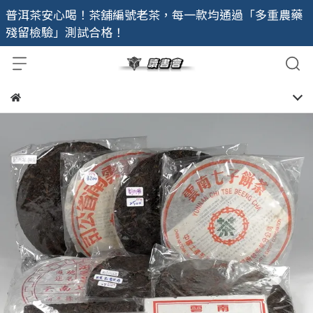
普洱茶安心喝！茶舖編號老茶，每一款均通過「多重農藥
殘留檢驗」測試合格！