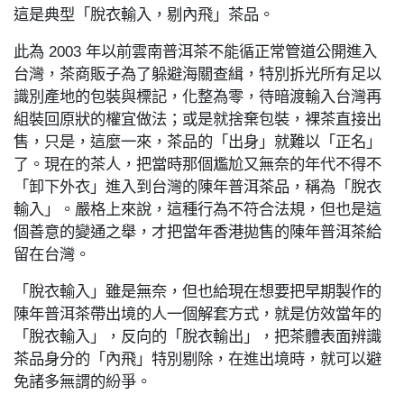
這是典型「脫衣輸入，剔內飛」茶品。
此為 2003 年以前雲南普洱茶不能循正常管道公開進入
台灣，茶商販子為了躲避海關查緝，特別拆光所有足以
識別產地的包裝與標記，化整為零，待暗渡輸入台灣再
組裝回原狀的權宜做法；或是就捨棄包裝，裸茶直接出
售，只是，這麼一來，茶品的「出身」就難以「正名」
了。現在的茶人，把當時那個尷尬又無奈的年代不得不
「卸下外衣」進入到台灣的陳年普洱茶品，稱為「脫衣
輸入」。嚴格上來說，這種行為不符合法規，但也是這
個善意的變通之舉，才把當年香港拋售的陳年普洱茶給
留在台灣。
「脫衣輸入」雖是無奈，但也給現在想要把早期製作的
陳年普洱茶帶出境的人一個解套方式，就是仿效當年的
「脫衣輸入」，反向的「脫衣輸出」，把茶體表面辨識
茶品身分的「內飛」特別剔除，在進出境時，就可以避
免諸多無謂的紛爭。