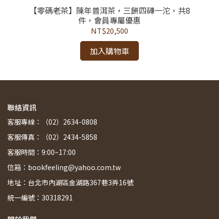
【
件，
【零碼老茶】陳年普洱茶，三餅四磚一沱，共8
件，會員專屬優惠
NT$20,500
加入購物車
聯絡資訊
客服專線：（02）2634-0808
客服傳真：（02）2434-5858
客服時間：9:00~17:00
信箱：bookfeeling@yahoo.com.tw
地址：台北市內湖區金湖路367巷3弄16號
統一編號：30318291