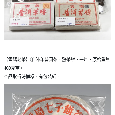
【零碼老茶】① 陳年普洱茶，熟茶餅，一片，原始重量
400克重。
茶品取得時模樣，有包裝紙。