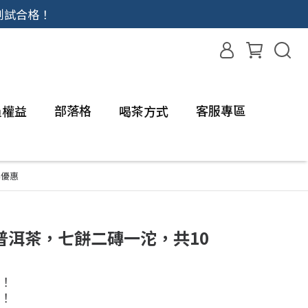
測試合格！
部落格
客服專區
員權益
喝茶方式
屬優惠
普洱茶，七餅二磚一沱，共10
！
！