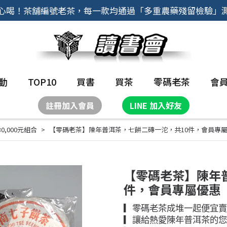
心喝！茶舖編號老茶，每一款均通過「多重農藥殘留檢驗」
動
TOP10
買書
買茶
零碼老茶
會
註冊加入會員
LINE 加入好友
30,000元組合
【零碼老茶】陳年普洱茶，七餅二磚一沱，共10件，會員專
【零碼老茶】陳年
件，會員專屬優惠
▎零碼老茶成堆一起便宜賣
▎讓給熱愛陳年普洱茶的您