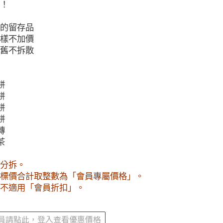
！
的留存品
樣不加價
舊不拆散
餅
餅
餅
餅
磚
茶
分拆。
標價合計取整數為「會員專屬價格」。
不適用「會員折扣」。
會員請點此，登入查看優惠價格