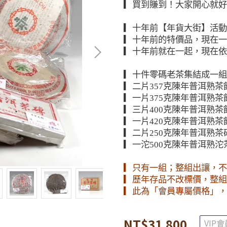
▎買到賺到！大家開心就好
▎十年前【年貨大街】活動
▎十年前的特價品，現在一
▎十年前就在一起，現在依
▎十件零碼老茶集結成一組
▎二片357克陳年普洱熟茶
▎一片375克陳年普洱熟茶
▎三片400克陳年普洱熟茶
▎一片420克陳年普洱熟茶
▎二片250克陳年普洱熟茶
▎一沱500克陳年普洱熟沱
▎只有一組；整組出讓，不
▎歷年存品不改標價，整組
▎此為「會員專屬價格」，
NT$31,800
VIP