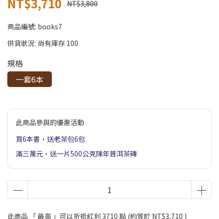
NT$3,710
NT$3,800
商品編號:
books7
供貨狀況:
尚有庫存 100
規格
一套6本
此商品參與的優惠活動
買6本書，送老茶包6包
滿三萬元，送一片500公克陳年普洱茶磚
此商品 「 最高 」可以折抵紅利
3710
點 (約等於
NT$3,710
)