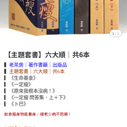
1
/
1
【主題套書】六大順｜共6本
▍
老茶房｜著作書籍｜出版品
▍
主題套書
｜六大順｜共6本
▎《生命基金》
▎《一定瘦》
▎《原來我根本沒病！》
▎《一定瘦 問答集．上＋下》
▎《卜巴》
飲食瘦身物能養身，緩老少病不用藥！