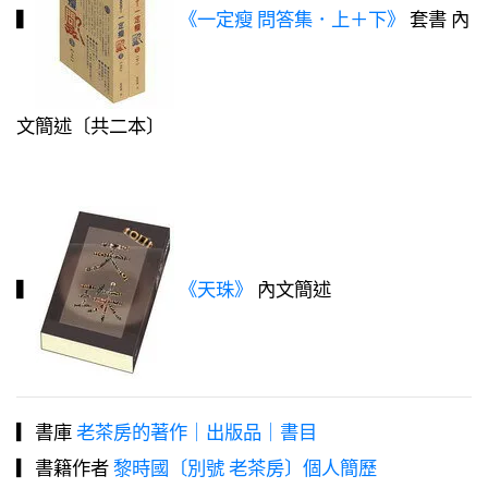
▍
《一定瘦 問答集．上＋下》
套書 內
文簡述〔共二本〕
▍
《天珠》
內文簡述
▎書庫
老茶房的著作｜出版品｜書目
▎書籍作者
黎時國〔別號 老茶房〕個人簡歷