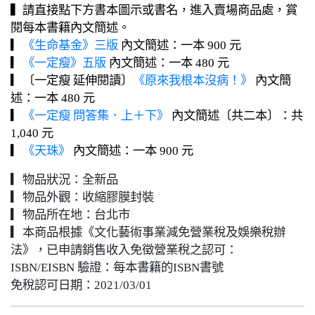
▍請直接點下方書本圖示或書名，進入賣場商品處，賞
閱每本書籍內文簡述。
▎
《生命基金》三版
內文簡述：一本 900 元
▎
《一定瘦》五版
內文簡述：一本 480 元
▎〔一定瘦 延伸閱讀〕
《原來我根本沒病！》
內文簡
述：一本 480 元
▎
《一定瘦 問答集．上＋下》
內文簡述
〔共二本〕：共
1,040 元
▎
《天珠》
內文簡述：一本 900 元
▎物品狀況：全新品
▎物品外觀：收縮膠膜封裝
▎物品所在地：台北市
▎本商品根據《文化藝術事業減免營業稅及娛樂稅辦
法》，已申請銷售收入免徵營業稅之認可：
ISBN/EISBN 驗證：每本書籍的ISBN書號
免稅認可日期：2021/03/01