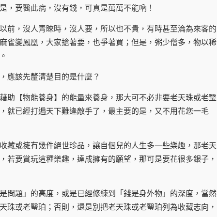
，要醫此病，沒有錢，可真是萬萬不能吶！
前，沒人青睞時，沒人要，所以也不貴，有時甚至淪為來客的
麻雀變鳳凰，大家搶著要，也爭著買；但是，粥少僧多，物以稀
。
，應該先釐清楚目的是什麼？
助【物能養身】的能量來養身，那大可不必非要老天珠或老瑿
，就已經打遍天下難逢敵手了，最主要的是，又不用花您一毛
藏或擁有幾件絕世珍品，讓自個兒的人生多一些樂趣，那老天
，若要賞玩這種樂趣，達成擁有的願望，那可是要花很多銀子，
問題」的高度，或是已經修練到「錢是身外物」的深度，當然
天珠或老瑿珀；否則，還是別把老天珠或老瑿珀列為收藏志向，