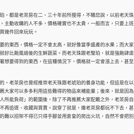
，都是老茶房在二、三十年前所搜得，不瞞您說，以前老天珠
，主動收購的人不多，價格確實也不太貴，一般而言，只要上班
買幾件回來玩玩。
的東西，價格一定不會太高，就好像當季盛產的水果；而大家
就好比颱風過後的生鮮蔬菜。而老天珠跟老瑿珀，就是強颱肆虐
著想要得到的東西，在這種情況下，價格就一定會漲上去，甚至
，老茶房也曾經推崇老天珠跟老琥珀的養身功能，但這是在以
薦大家可以多多利用這些難得的物品來補能量；後來，就是因為
人所能負荷」的範圍後，除了不再推薦大家配戴之外，老茶房自
不再追逐、收藏與買賣。說穿了就是，連老茶房都玩不下去，甚
的難以招架不得已只得手腳並用倉皇的爬出火坑，自然不會把別