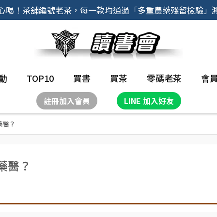
心喝！茶舖編號老茶，每一款均通過「多重農藥殘留檢驗」
動
TOP10
買書
買茶
零碼老茶
會
註冊加入會員
LINE 加入好友
藥醫？
藥醫？