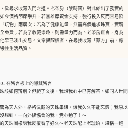
，欲尋求收藏入門之道。老茶房（黎時國）對此給出了務實的
如今價格節節攀升，若無雄厚資金支持，強行投入反而容易陷
「玩物」兩層次：若為了健康能量，無需高價追求珠寶，實踐
全免費；若為了收藏樂趣，則需量力而為。老茶房直言，身為
他早已淡出交易。文章提醒讀者，在尋找收藏「藥方」前，應
犧牲生活品質。
0:15:01 在留言板上的隱藏留言
該如何辨別？但爬了文後，我想我心中已有解答。如同人世間
為天人外，格格佩戴的天珠串鍊，讓我久久不能忘懷；我原以
沒想到，一向外貌協會的我，竟心動了！～
天珠圖樣讓我反覆看了好久〜老天珠配上老琥珀，堪稱一絕