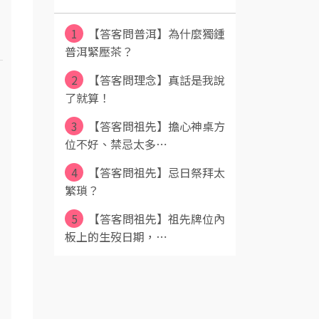
1
【答客問普洱】為什麼獨鍾
普洱緊壓茶？
2
【答客問理念】真話是我說
了就算！
3
【答客問祖先】擔心神桌方
位不好、禁忌太多⋯
4
【答客問祖先】忌日祭拜太
繁瑣？
5
【答客問祖先】祖先牌位內
板上的生歿日期，⋯