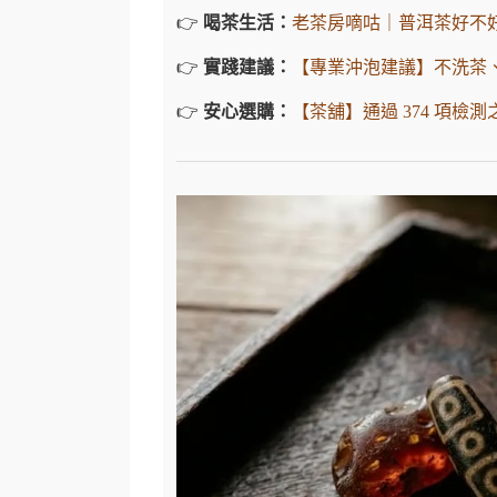
👉
喝茶生活：
老茶房嘀咕｜普洱茶好不
👉
實踐建議：
【專業沖泡建議】不洗茶
👉
安心選購：
【茶舖】通過 374 項檢