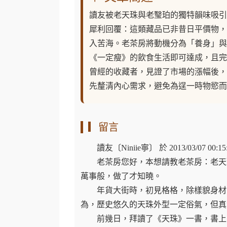
讀友被老天珠與老瑿珀的獨特韻味吸引
犀利回覆：這類藏品已非昔日平價物，
入苦海。老茶房將動機分為「養身」與
《一定瘦》的飲食生活即可達成，且完
曾經的收藏者，見證了市場的漲幅後，
先釐清內心需求，避免為逞一時物慾而
▎留言
讀友〔Niniie寧〕 於 2013/03/07 0
老茶房您好，本想請教老茶房：老天珠
萬事般，做了才知曉。
年貨大街時，初見格格，除樣貌身材驚
為，歷史悠久的天珠外型一定俗氣，但真
前幾日，拜讀了《天珠》一書，書上的