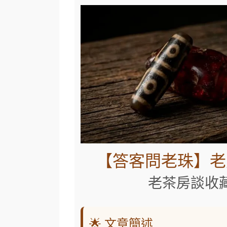
【答客問老珠】
老茶房談收
🌟 文章簡述