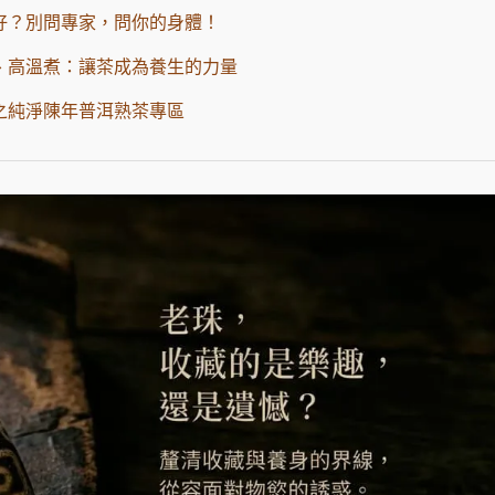
好？別問專家，問你的身體！
、高溫煮：讓茶成為養生的力量
測之純淨陳年普洱熟茶專區