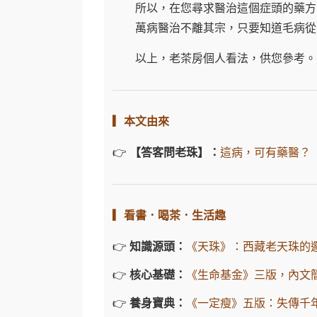
所以，在您尋求醫治這個症頭的藥方之
萬病醫治不離其宗，只要知道毛病從
以上，老茶房個人看法，供您參考。
▎本文由來
👉
【答客問老珠】：
這病，可有藥醫？
▎看書．喝茶．生活趣
👉
知識源頭：
《天珠》：西藏老天珠的
👉
核心基礎：
《生命基金》三版，內文
👉
養身寶典：
《一定瘦》五版：失傳千