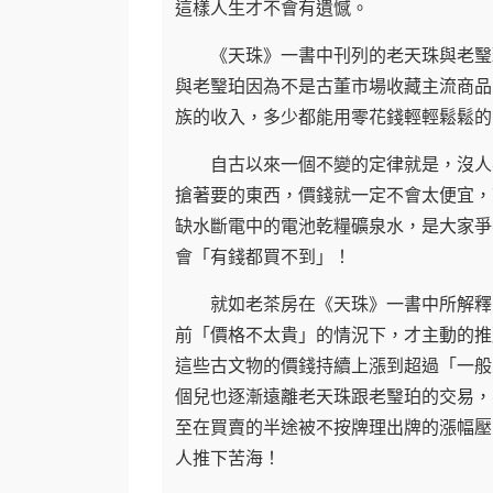
這樣人生才不會有遺憾。
《天珠》一書中刊列的老天珠與老瑿珀
與老瑿珀因為不是古董市場收藏主流商品
族的收入，多少都能用零花錢輕輕鬆鬆的
自古以來一個不變的定律就是，沒人要
搶著要的東西，價錢就一定不會太便宜，
缺水斷電中的電池乾糧礦泉水，是大家爭
會「有錢都買不到」！
就如老茶房在《天珠》一書中所解釋的
前「價格不太貴」的情況下，才主動的推
這些古文物的價錢持續上漲到超過「一般
個兒也逐漸遠離老天珠跟老瑿珀的交易，
至在買賣的半途被不按牌理出牌的漲幅壓
人推下苦海！