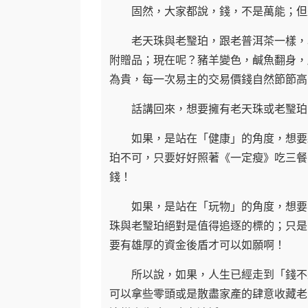
固然，大家都說，錢，不是萬能；但是
老天珠與老瑿珀，跟老普洱茶一樣，以
附贈品；現在呢？豬羊變色，鹹魚翻身，
為貴，每一次易主的交易價錢自然節節高
話講回來，想要擁有老天珠或老瑿珀
如果，是站在「健康」的角度，想要藉
珀不可，只要好好照著《一定瘦》吃三餐
錢！
如果，是站在「玩物」的角度，想要收
珠與老瑿珀絕對是值得追逐的標的；只是
要有雄厚的資金後盾才可以如願啊！
所以說，如果，人生已經走到「錢不是
可以拿些零頭或是散盡家產的肆意收藏老