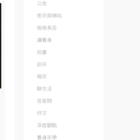
公告
老茶房嘀咕
格格長舌
講養身
說書
談茶
喝茶
聊生活
答客問
好文
深度觀點
養身茶學