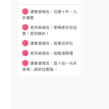
1
讀書會報告｜任選十件，九
折優惠
2
老茶房報告｜零碼老茶俗俗
賣！買到賺到！
3
讀書會報告｜買書送茶包
4
老茶房報告｜致贈滿額禮
5
讀書會報告｜買十送一光采
退場｜請前往進階⋯