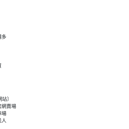
越多
買
網站〕
官網賣場
捧場
送人