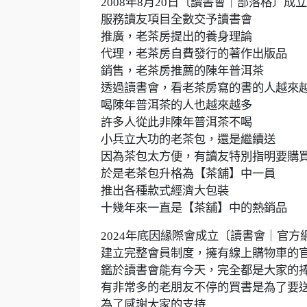
2008年8月20日〔讀書會｜部落格〕成立
服務讀友項目全數交予讀書會
推廣，老茶房提出的養身理論
代理，老茶房自費發行的著作出版品
銷售，老茶房推薦的陳年普洱茶
透過讀書會，看老茶房寫的書的人越來
喝陳年普洱茶的人也越來越多
許多人從此非陳年普洱茶不喝
小兵立大功的老茶包，還是繼續送
因為茶包太方便，有讀友特別指明要購
於是老茶包升格為【茶舖】中一員
推出各種款式經濟大包裝
十幾年來一直是【茶舖】中的熱銷品
2024年底因緣際會成立〔讀書會｜官方
建立完整會員制度，擁有線上購物車的
鑑於讀書會能有今天，完全都是大家的
有非常多的老朋友不停的買書是為了要
為了感謝大家的支持