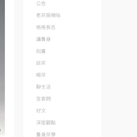
公告
老茶房嘀咕
格格長舌
講養身
說書
談茶
喝茶
聊生活
答客問
好文
深度觀點
養身茶學