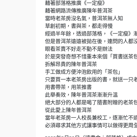
藉著部落格推廣《一定瘦》
藉著網路流傳推廣陳年普洱茶
當時老茶房沒名氣，普洱茶無人知
草創初期，書與茶，都走得慢
經過半年餘，透過部落格，《一定瘦》
但是普洱茶遠遠被拋在後，連問的人都
眼看茶賣不好走不動不是辦法
於是突發奇想不惜重本來個「買書送茶
拆解昂貴的陳年普洱茶
手工做成方便沖泡飲用的「茶包」
只要買一本老茶房出版的書，就送一只
用書帶茶，用茶推書
此舉奏效，陳年普洱茶漸漸升溫
絕大部分的人都是喝了隨書附贈的老茶
從此愛上陳年普洱茶
當年老茶房一人校長兼校工，逐漸忙不
必須尋求其他方式讓事情可以做得更周