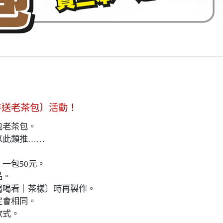
書送老茶包〕活動！
包老茶包。
以此類推……
一包50元。
品。
喝喝看｜茶樣〕時再製作。
定會相同。
款式。