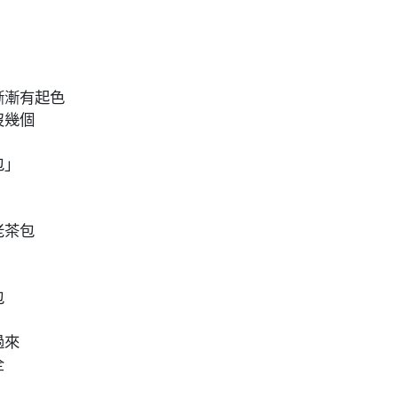
漸漸有起色
沒幾個
包」
老茶包
包
過來
全