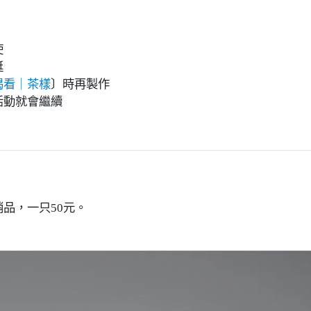
使
挺
喝看｜茶樣
〕時再製作
活動就會繼續
品，一只50元。
。