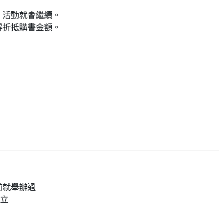
。
〕活動就會繼續。
得折抵購書金額。
前就舉辦過
成立