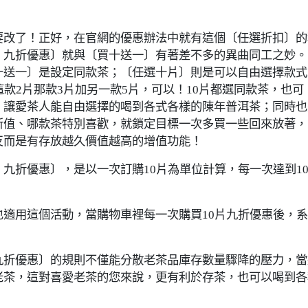
改了！正好，在官網的優惠辦法中就有這個〔任選折扣〕的
，九折優惠〕就與〔買十送一〕有著差不多的異曲同工之妙。
十送一〕是設定同款茶；〔任選十片〕則是可以自由選擇款式
款2片那款3片加另一款5片，可以！10片都選同款茶，也可
，讓愛茶人能自由選擇的喝到各式各樣的陳年普洱茶；同時也
所值、哪款茶特別喜歡，就鎖定目標一次多買一些回來放著，
反而是有存放越久價值越高的增值功能！
折優惠〕，是以一次訂購10片為單位計算，每一次達到1
用這個活動，當購物車裡每一次購買10片九折優惠後，系
折優惠〕的規則不僅能分散老茶品庫存數量驟降的壓力，當
老茶，這對喜愛老茶的您來說，更有利於存茶，也可以喝到各