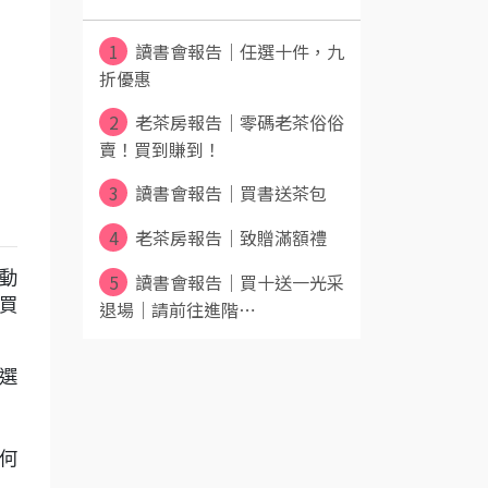
1
讀書會報告｜任選十件，九
折優惠
2
老茶房報告｜零碼老茶俗俗
賣！買到賺到！
3
讀書會報告｜買書送茶包
4
老茶房報告｜致贈滿額禮
動
5
讀書會報告｜買十送一光采
買
退場｜請前往進階⋯
選
何