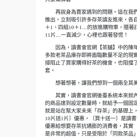
再說身為賣家遇到的問題。這在我們
推出，立刻吸引許多存茶讀友進來，各自鎖
＋1、四組10＋1…的放進購物車，隨著
11片…一直減少，心裡也跟著發慌！
因為，讀書會官網【茶舖】中的陳年
多款老茶品庫存即將面臨數量不足的現
接阻止了買家購得好茶的機會，也阻擋
套。
想著想著，讓我們想到一個兩全其美
其實，讀書會官網後臺系統本來就內
的商品達到設定數量時，就給予一個固
就是站在幫大家未來「存茶」的基礎上
10片送1片〕優惠，〔買十送一〕是讀
優惠給想要存茶抗通膨的消費者，其實
是非常的超值，只是受限於「同款茶品