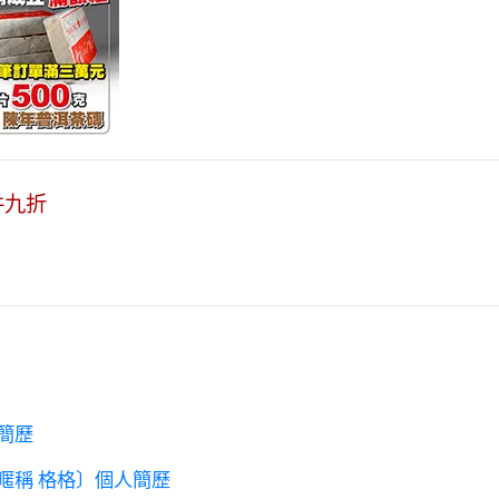
件九折
簡歷
暱稱 格格〕個人簡歷