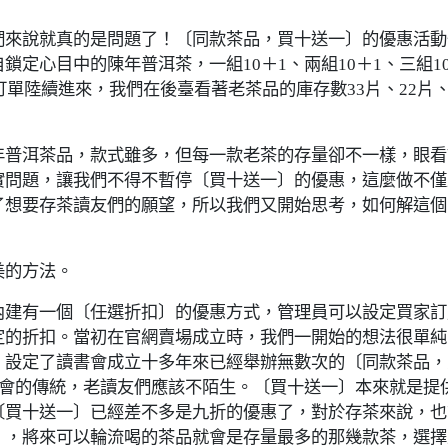
來說就真的是問題了！〔同款茶品，買十送一〕的優惠活動
定心目中的陳年普洱茶，一組10＋1、兩組10＋1、三組1
訂單陸續進來，我們在後臺看著老茶品的庫存數33片、22片
普洱茶品，款式雖多，但每一款老茶的存量卻不一樣，眼看
實問題，讓我們不得不暫停〔買十送一〕的優惠，這麼做不僅
了想要存茶讀友們的願望，所以我們又開始思考，如何解這個
的方法。
建有一個〔任選折扣〕的優惠方式，管理員可以設定買家訂
定的折扣。當初在官網賣場成立時，我們一開始的想法很單純
，設定了讀書會成立十多年來已經舉辦無數次的〔同款茶品，
書會的傳統，老讀友們應該不陌生。〔買十送一〕本來就是提
〔買十送一〕已經差不多是九折的優惠了，對於存茶來說，也
」，將來可以輪流喝的茶品就會是存量最多的那幾款茶，選擇