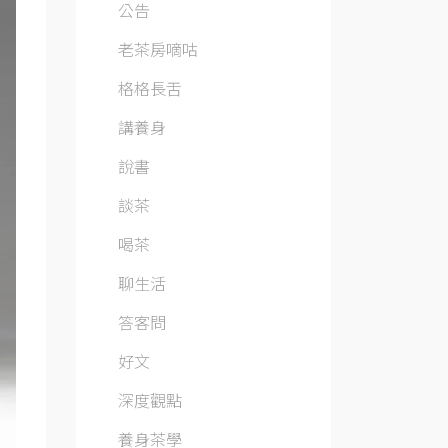
公告
老茶房嘀咕
格格長舌
講養身
說書
談茶
喝茶
聊生活
答客問
好文
深度觀點
養身茶學