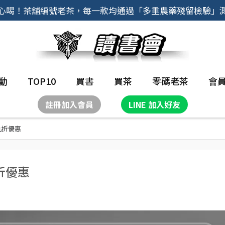
心喝！茶舖編號老茶，每一款均通過「多重農藥殘留檢驗」
動
TOP10
買書
買茶
零碼老茶
會
註冊加入會員
LINE 加入好友
九折優惠
折優惠