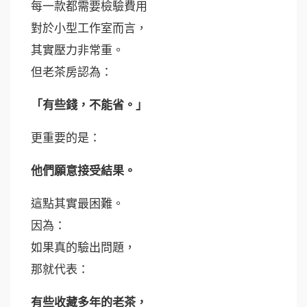
每一款都需要檢驗費用
對於小型工作室而言，
其實壓力非常重。
但老茶房認為：
「有些錢，不能省。」
更重要的是：
他們願意接受結果。
這點其實最困難。
因為：
如果真的驗出問題，
那就代表：
有些收藏多年的老茶，