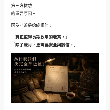
第三方檢驗
的重要原因。
因為老茶房始終相信：
「真正值得長期飲用的老茶，」
「除了歲月，更需要安全與誠信。」