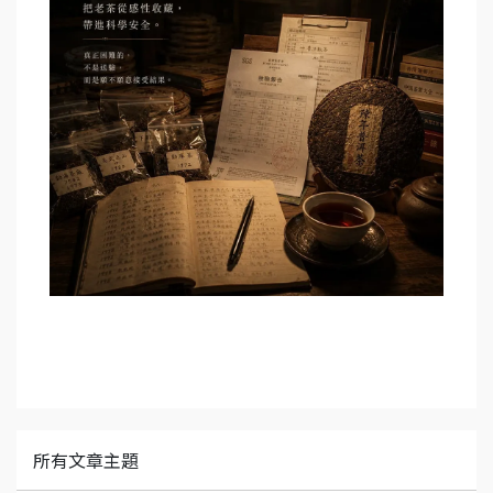
所有文章主題