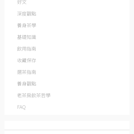
好文
深度觀點
養身茶學
基礎知識
飲用指南
收藏保存
選茶指南
養身觀點
老茶房飲茶哲學
FAQ