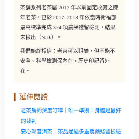
茶舖系列老茶屬 2017 年以前固定收藏之陳
年老茶，已於 2017–2018 年依當時衛福部
最高標準完成 374 項農藥殘留檢測，結果
未檢出（N.D.）。
我們始終相信：老茶可以粗獷，但不能不
安全。科學檢測保內在，歷史印記留外
在。
延伸閱讀
老茶房的深度叮嚀｜唯一準則：身體是最好
的裁判
安心喝普洱茶｜茶品通過多重農藥殘留檢驗