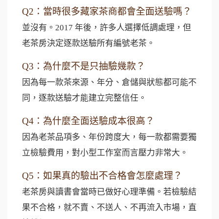
Q2：當時很多藏家茶商都會全面送驗嗎？
並沒有。2017 年後，許多人選擇低調處理，但
老茶房決定逐款送驗所有編號老茶。
Q3：為什麼不是只抽驗幾款？
因為每一款茶來源、年分、倉儲與狀態都可能不
同，逐款送驗才能建立完整信任。
Q4：為什麼全面送驗成本很高？
因為老茶品項多、年份跨度大，每一款都需要獨
立檢驗費用，對小型工作室而言壓力非常大。
Q5：如果真的驗出不合格會怎麼處理？
老茶房與讀書會當時已做好心理準備。若檢驗結
果不合格，就不賣、不送人、不再流入市場，直