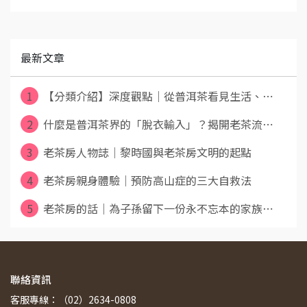
最新文章
1
【分類介紹】深度觀點｜從普洱茶看見生活、⋯
2
什麼是普洱茶界的「脫衣輸入」？揭開老茶流⋯
3
老茶房人物誌｜黎時國與老茶房文明的起點
4
老茶房親身體驗｜預防高山症的三大自救法
5
老茶房的話｜為子孫留下一份永不忘本的家族⋯
聯絡資訊
客服專線：（02）2634-0808