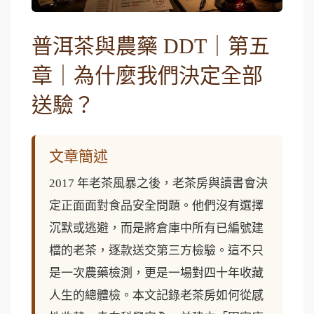
普洱茶與農藥 DDT｜第五
章｜為什麼我們決定全部
送驗？
文章簡述
2017 年老茶風暴之後，老茶房與讀書會決
定正面面對食品安全問題。他們沒有選擇
沉默或逃避，而是將倉庫中所有已編號建
檔的老茶，逐款送交第三方檢驗。這不只
是一次農藥檢測，更是一場對四十年收藏
人生的總體檢。本文記錄老茶房如何從感