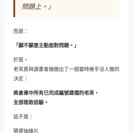
問題上。」
而是：
「願不願意主動面對問題。」
於是，
老茶房與讀書會倆做出了一個當時幾乎沒人做的
決定：
將倉庫中所有已完成編號建檔的老茶，
全部逐款送驗。
這不是：
隨便抽幾片