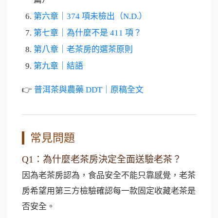
第六章｜374 項未檢出（N.D.）
第七章｜為什麼不是 411 項？
第八章｜老茶房的選茶原則
第九章｜結語
👉
普洱茶與農藥 DDT｜原稿全文
常見問題
Q1：為什麼老茶房決定全面送驗老茶？
因為老茶房認為，食品安全不能只靠感覺，老茶
房希望用第三方檢驗確認每一款固定收藏老茶是
否安全。