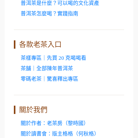
普洱茶是什麼？可以喝的文化資產
普洱茶怎麼喝？實踐指南
各款老茶入口
茶樣專區｜先買 20 克喝喝看
茶舖｜全部陳年普洱茶
零碼老茶｜驚喜釋出專區
關於我們
關於作者：老茶房（黎時國）
關於讀書會：版主格格（何秋格）