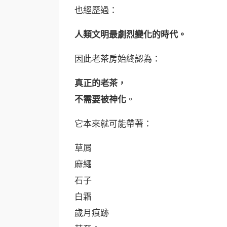
也經歷過：
人類文明最劇烈變化的時代。
因此老茶房始終認為：
真正的老茶，
不需要被神化
。
它本來就可能帶著：
草屑
麻繩
石子
白霜
歲月痕跡