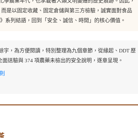
化學農業年代，也承載著人類文明變遷的歷史痕跡。因此，
史，而是以固定收藏、固定倉儲與第三方檢驗，誠實面對食品
DT》系列結語，回到「安全、誠信、時間」的核心價值。
萬餘字，為方便閱讀，特別整理為九個章節，從緣起、DDT 歷
面送驗與 374 項農藥未檢出的安全說明，逐章呈現。
則
茶