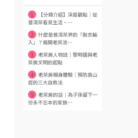
1
【分類介紹】深度觀點｜從
普洱茶看見生活、⋯
2
什麼是普洱茶界的「脫衣輸
入」？揭開老茶流⋯
3
老茶房人物誌｜黎時國與老
茶房文明的起點
4
老茶房親身體驗｜預防高山
症的三大自救法
5
老茶房的話｜為子孫留下一
份永不忘本的家族⋯