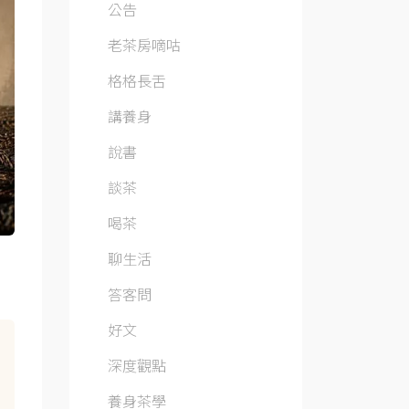
公告
老茶房嘀咕
格格長舌
講養身
說書
談茶
喝茶
聊生活
答客問
好文
深度觀點
養身茶學