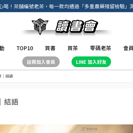
心喝！茶舖編號老茶，每一款均通過「多重農藥殘留檢驗」
動
TOP10
買書
買茶
零碼老茶
會
註冊加入會員
LINE 加入好友
章｜結語
｜結語