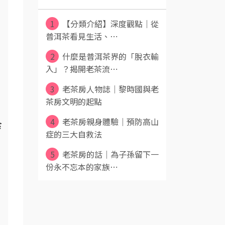
1
【分類介紹】深度觀點｜從
普洱茶看見生活、⋯
2
什麼是普洱茶界的「脫衣輸
入」？揭開老茶流⋯
3
老茶房人物誌｜黎時國與老
茶房文明的起點
4
老茶房親身體驗｜預防高山
食
症的三大自救法
5
老茶房的話｜為子孫留下一
份永不忘本的家族⋯