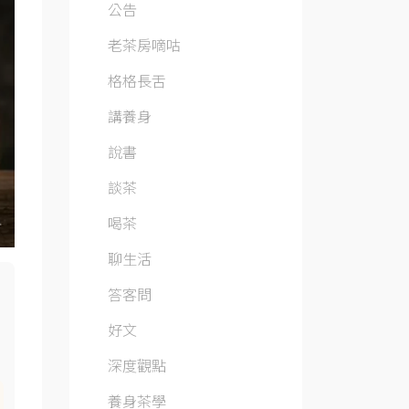
公告
老茶房嘀咕
格格長舌
講養身
說書
談茶
喝茶
聊生活
答客問
好文
深度觀點
養身茶學