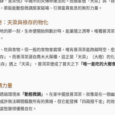
肆．賞茶悅》中揭示的失傳命運法則。透過星宿「天梁」與「祿
，那股能動態微調居家磁場、引領富貴氣息的無形力量。
奇：天梁與祿存的物化
地的那一刻，生命便開始倒數計時，能量隨之凋零。唯獨普洱茶
。
、吃與食物。但一般的食物會腐壞，唯有普洱茶能跨越時空、愈
存」。而普洱茶源自喬木大葉種，這正是「天梁」（大樹）的化
祿存」遇上「天梁」，普洱茶便成了普天之下
「唯一能吃的大樹
調力量
透過環境來
「動態微調」
。在家中擺放普洱茶，就像是在一個幽
或許無法瞬間驅散所有的黑暗，但它能發揮「四兩撥千金」的效
姿態變得優雅自在。