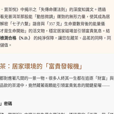
．賞茶悅》中揭示之「失傳命運法則」的深度知識文。透過
看見普洱茶那股能「動態微調」運勢的無形力量，使其成為居
解密「七子六繫」諧音與「357 克」生命靈數背後的能量儀
才是生命開始」的活文物，穩定居家磁場並引領富貴氣息。結
藥檢測合格（N.D.）
的純淨保障，讓您在藏茶、品茗的同時，同
儲值。
茶：居家環境的「富貴發報機」
都對應著凡間的一景一物。很多人終其一生都在追逐「財富」與
品飲的茶湯中，竟然藏著兩顆能引領富貴氣息的關鍵星曜——
」密碼