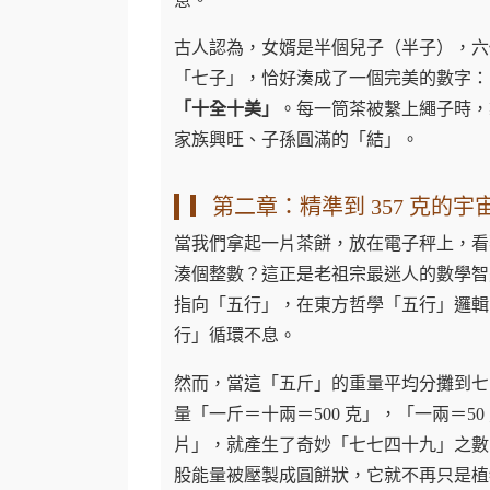
古人認為，女婿是半個兒子（半子），六
「七子」，恰好湊成了一個完美的數字：
「十全十美」
。每一筒茶被繫上繩子時，
家族興旺、子孫圓滿的「結」。
▎第二章：精準到 357 克的宇
當我們拿起一片茶餅，放在電子秤上，
湊個整數？這正是老祖宗最迷人的數學智
指向「五行」，在東方哲學「五行」邏輯
行」循環不息。
然而，當這「五斤」的重量平均分攤到七
量「一斤＝十兩＝500 克」，「一兩＝5
片」，就產生了奇妙「七七四十九」之數
股能量被壓製成圓餅狀，它就不再只是植