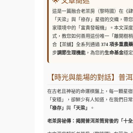
🌟 文章簡述
這是一篇融合老茶房（黎時國）在《肆
「天梁」與「祿存」星宿的交織，帶您
家環境中的「富貴發報機」。本文深度
式，教您如何善用這份唯一「離開樹梢
合【茶舖】全系列通過
374 項多重農
步
調節生理機能
，為您的
生命基金
穩定
【時光與能場的對話】普洱
在古老且神祕的命運棋盤上，每一顆星宿
「安穩」，卻鮮少有人知道，在我們日常
「祿存」
與
「天梁」
。
老茶房祕傳：揭開普洱茶筒背後的「十全