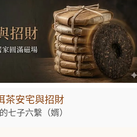
洱茶安宅與招財
的七子六繫（婿）