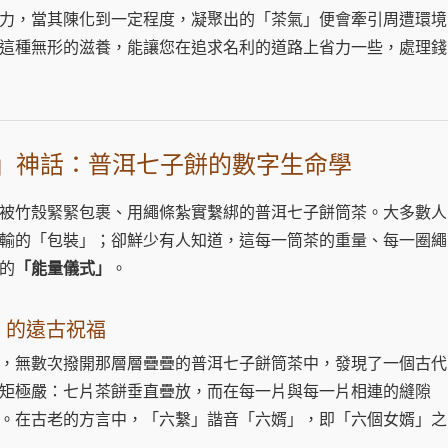
力，當其陳化到一定程度，凝聚出的「茶氣」便會牽引周遭環境
這種無形的滋養，能讓您在追求名利的道路上省力一些，處理錢
」神話：普洱七子餅的數字生命學
被竹殼緊緊包裹、用繩條紮實繫綁的普洱七子餅筒茶。大多數人
輸的「包裝」；卻鮮少有人知道，這每一筒茶的重量、每一圈繩
的
「能量儀式」
。
」的遠古祝福
，無數次撥開那層層疊疊的普洱七子餅筒茶中，發現了一個古代
矩極嚴：七片茶餅垂直疊放，而在每一片與每一片相連的縫隙
。在古老的方言中，「六繫」諧音「六婿」，即「六個女婿」之