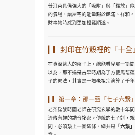
普洱茶具備強大的「吸附」與「釋放」能
的氣場，讓屋宅的能量趨於飽滿、祥和。
財事物時感到更加輕鬆順遂。
▎封印在竹殼裡的「十全
在資深茶人的架子上，總能看見那一筒筒
以為，那不過是古早時期為了方便馬幫運
子的繫法，其實是一場老祖宗演算了千年
▎第一章：那一聲「七子六繫
老茶房黎時國老師在研究玄學的數十年間
流傳有趣的諧音祕密。傳統的七子餅，規
間，必須繫上一圈繩條，總共是
「六繫」
意。