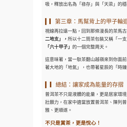
吸，釋放出名為「祿存」與「天梁」的穩
▎第三章：馬幫背上的甲子輪
視線再拉遠一點，回到那條漫長的茶馬古
二地支」，
所以十二筒茶包裝又稱「一支」
「六十甲子」
的一個完整周天。
這意味著，當一馱茶翻山越嶺來到你面前
著大地的「地氣」，也帶著星辰的「時鐘
▎總結：讓家成為能量的存摺
普洱茶不只是液體的能量，更是居家環境
壯願力，在家中適當放置普洱茶、陳列普
雅、更順遂。
不只是賞茶，更是悅心！