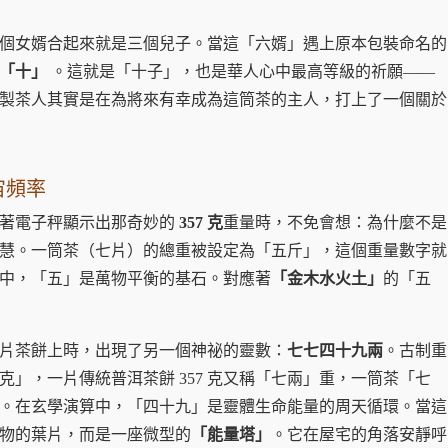
個女婿合起來就是三個兒子。當這「六婿」遇上原本包裝命名的
「十」
。這就是「十子」，也是華人心中最高等級的祈願——
製茶人其實是在為將來有幸成為這筒茶的主人，打上了一個關於
宙頻率
看著電子秤顯示出那奇妙的
357 克
重量時，不免會想：為什麼不是
慧。一筒茶（七片）的總重被設定為「五斤」，這個重量數字就
中，「五」是萬物平衡的基石。對應著
「金木水火土」
的「五
片茶餅上時，出現了另一個神祕的靈數：
七七四十九兩
。古制重
0 克」，一片傳統普洱茶餅 357 克又稱「七兩」重，一筒茶「七
。在玄學演算中，「四十九」是靈體生命能量的周天循環。當這
物的葉片，而是一座微型的
「能量塔」
。它在屋宅的角落安靜呼