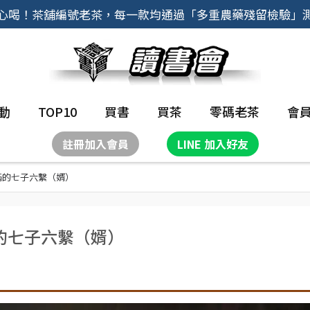
心喝！茶舖編號老茶，每一款均通過「多重農藥殘留檢驗」
動
TOP10
買書
買茶
零碼老茶
會
註冊加入會員
LINE 加入好友
滿的七子六繫（婿）
的七子六繫（婿）