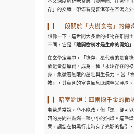
本文深度解析老茶房（黎時國）在著作《
存」的交織，帶您看見普洱茶在茶湯之外
▎一段關於「大樹食物」的傳
想像一下，這世間大多數的植物在離開土
不同，它是
「離開樹梢才是生命的開始」
在玄學定義中，「祿存」星代表的是食祿
放能量愈厚實，成為一種「永遠存在的祿
身，象徵著無限的茁壯與生長力 。當「
物」
，其蘊含的富貴氣息既純粹又渾厚。
▎暗室點燈：四兩撥千金的微
老茶房常說，命不能改，但「運」卻可以
暗的房間裡點燃一盞小小的油燈。這盞燈
果，讓您在摸黑行走時有了光影的指引，