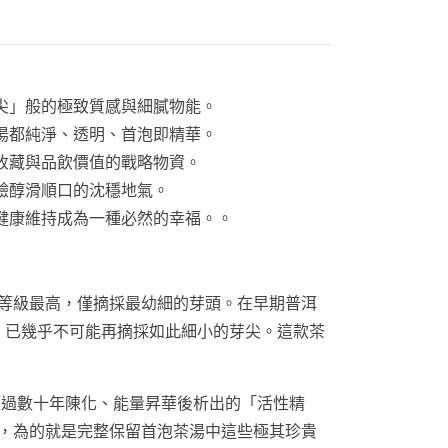
尖」般的極致質感與細膩物能。
湯都純淨、透明、首泡即精華。
收藏與品飲價值的戰略物資。
驗醇滑順口的沈穩地氣。
健康維持成為一種必然的幸福。。
等級最高，僅摘採最幼細的芽頭。在早期普洱
，已幾乎不可能再摘採如此細小的芽尖。這款茶
過數十年陳化、能量昇華後析出的「活性精
原則，為的就是完整保留首泡茶湯中這些極其珍貴