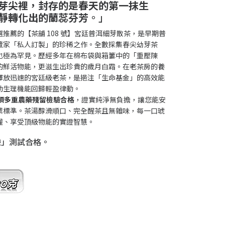
芽尖裡，封存的是春天的第一抹生
靜轉化出的蘭蕊芬芳
。」
推薦的【茶舖 108 號】宮廷普洱細芽散茶，是早期普
藏家「私人訂製」的珍稀之作。全數採集春尖幼芽茶
也極為罕見。歷經多年在棉布袋與箱簍中的「重壓陳
的鮮活物能，更滋生出珍貴的歲月白霜。在老茶房的養
釋放迅速的宮廷級老茶，是挹注「生命基金」的高效能
助生理機能回歸輕盈律動。
4 項多重農藥殘留檢驗合格
，證實純淨無負擔，讓您能安
業標準。茶湯醇滑順口、完全醒茶且無雜味，每一口琥
權、享受頂級物能的實證智慧。
檢驗」測試合格。