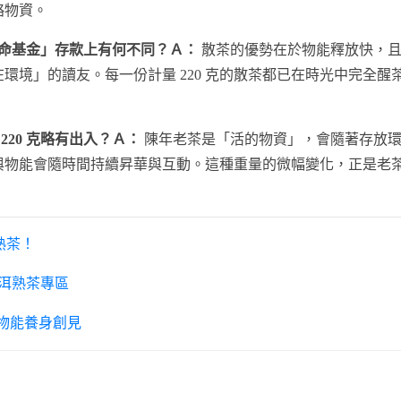
略物資。
生命基金」存款上有何不同？Ａ：
散茶的優勢在於物能釋放快，且
環境」的讀友。每一份計量 220 克的散茶都已在時光中完全
20 克略有出入？Ａ：
陳年老茶是「活的物資」，會隨著存放環
與物能會隨時間持續昇華與互動。這種重量的微幅變化，正是老
熟茶！
洱熟茶專區
物能養身創見