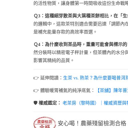
的活性物質，讓身體第一時間吸收這份生命戰
Ｑ3：這種細芽散茶與大葉種茶餅相比，在「
的邏輯中，這款茶特別適合需要迅速「調節內在
是補充能量存款的高效率首選。
Ｑ4：為什麼收到茶品時，重量可能會與標示的 2
然分裝時以精密電子秤計量，但茶體內的水分
影響其精純的品質。
👉 延伸閱讀：
生茶 vs. 熟茶？為什麼要喝普洱
👉 體驗暖胃補氣的純淨底氣：
【茶舖】陳年普
🛡️ 權威鑑定：
老茶房（黎時國）｜權威資歷與
安心喝！農藥殘留檢測合格