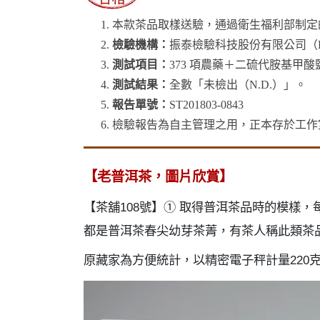
本款茶品取樣送驗，通過衛生福利部制定
檢驗機構：
振泰檢驗科技股份有限公司（F
測試項目：
373 項農藥＋二硫代胺基甲酸鹽
測試結果：
全數「未檢出（N.D.）」。
報告單號：
ST201803-0843
檢驗報告為自主管理之用，正本存於工作
【老普洱茶，圖片欣賞】
【茶舖108號】① 取得普洱茶品時的模樣，每
都是普洱茶春尖幼芽茶菁，有茶人稱此類茶
原藏家為方便統計，以精密電子秤計量220