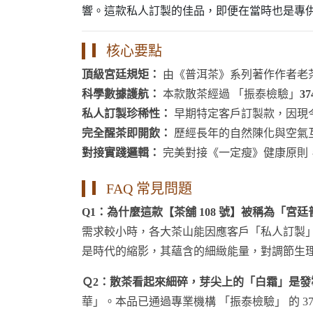
響。這款私人訂製的佳品，即便在當時也是專
▎核心要點
頂級宮廷規矩：
由《普洱茶》系列著作作者老
科學數據護航：
本款散茶經過 「振泰檢驗」
3
私人訂製珍稀性：
早期特定客戶訂製款，因現
完全醒茶即開飲：
歷經長年的自然陳化與空氣
對接實踐邏輯：
完美對接《一定瘦》健康原則
▎FAQ 常見問題
Q1：為什麼這款【茶舖 108 號】被稱為「
需求較小時，各大茶山能因應客戶「私人訂製
是時代的縮影，其蘊含的細緻能量，對調節生
Ｑ2：散茶看起來細碎，芽尖上的「白霜」是發
華」。本品已通過專業機構 「振泰檢驗」 的 