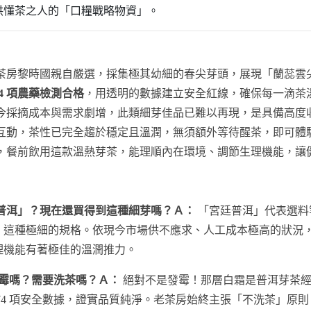
供懂茶之人的「口糧戰略物資」。
茶房黎時國親自嚴選，採集極其幼細的春尖芽頭，展現「蘭蕊雲
74 項農藥檢測合格
，用透明的數據建立安全紅線，確保每一滴茶
今採摘成本與需求劇增，此類細芽佳品已難以再現，是具備高度
互動，茶性已完全趨於穩定且溫潤，無須額外等待醒茶，即可體
，餐前飲用這款溫熱芽茶，能理順內在環境、調節生理機能，讓
宮廷普洱」？現在還買得到這種細芽嗎？Ａ：
「宮廷普洱」代表選料
」這種極細的規格。依現今市場供不應求、人工成本極高的狀況
理機能有著極佳的溫潤推力。
霉嗎？需要洗茶嗎？Ａ：
絕對不是發霉！那層白霜是普洱芽茶經
374 項安全數據，證實品質純淨。老茶房始終主張「不洗茶」