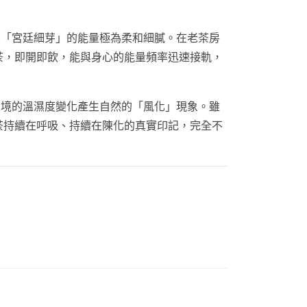
「宮廷細芽」的能量極為柔和細膩。在老茶房
醒茶，即開即飲，能與身心的能量頻率迅速接軌，
境的溫濕度變化產生自然的「風化」現象。雖
茶持續在呼吸、持續在陳化的真實印記，完全不