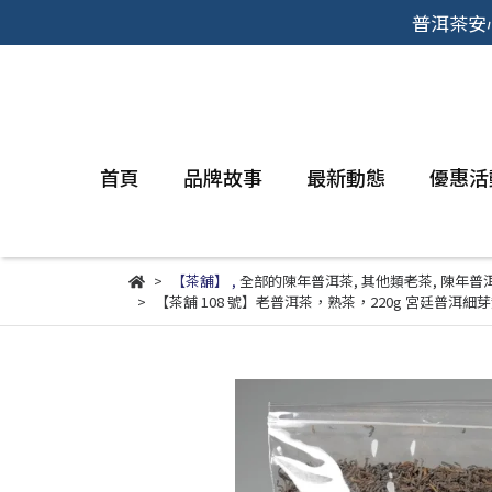
普洱茶安
首頁
品牌故事
最新動態
優惠活
【茶舖】
,
全部的陳年普洱茶
,
其他類老茶
,
陳年普
【茶舖 108 號】老普洱茶，熟茶，220g 宮廷普