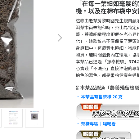
「
在每一葉細如毫髮的
機，以及在棉布袋中安
這款由老茶房黎時國先生親自嚴選
洱茶市尚未飽和時，茶山為特定
菁，芽體細緻程度即便在老茶界
化」，這款散茶不僅保留了芽頭
身邏輯中，這類質地極細、物能
物資，能瞬間溫潤內在環境，協
本茶品已通過 「振泰檢驗」
37
心實踐「不洗茶」直接沖泡的專
珀色的湯色，都是重拾健康主導
🎖️ 本茶品通過「農藥殘留
•
本茶品有售茶樣 20 克
•
茶樣專區｜喝喝看