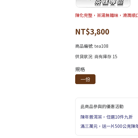
陳化完整，茶湯無雜味，滑潤順
NT$3,800
商品編號:
tea108
供貨狀況:
尚有庫存 15
規格
一份
此商品參與的優惠活動
陳年普洱茶，任選10件九折
滿三萬元，送一片500公克陳