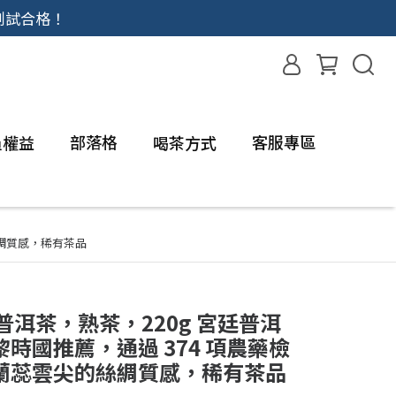
測試合格！
部落格
客服專區
員權益
喝茶方式
絲綢質感，稀有茶品
老普洱茶，熟茶，220g 宮廷普洱
時國推薦，通過 374 項農藥檢
蘭蕊雲尖的絲綢質感，稀有茶品