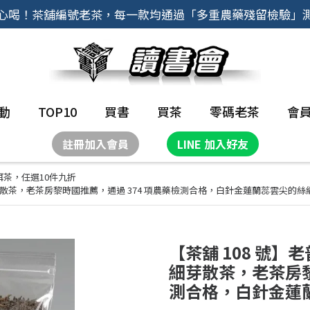
心喝！茶舖編號老茶，每一款均通過「多重農藥殘留檢驗」
動
TOP10
買書
買茶
零碼老茶
會
註冊加入會員
LINE 加入好友
洱茶，任選10件九折
洱細芽散茶，老茶房黎時國推薦，通過 374 項農藥檢測合格，白針金蓮蘭蕊雲尖的
【茶舖 108 號】
細芽散茶，老茶房黎
測合格，白針金蓮