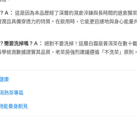
？Ａ：
這是因為本品歷經了深層的濕倉淬鍊與長時間的退倉醒茶
滑潤且具備穿透力的特質。在飲用時，它能更迅速地與身心能量
？需要洗掉嗎？Ａ：
絕對不要洗掉！這層白霜是普洱茶在數十載
科學檢測數據證實其品質，老茶房強烈建議遵循「不洗茶」原則
健康
洱熟茶專區
物能養身創見