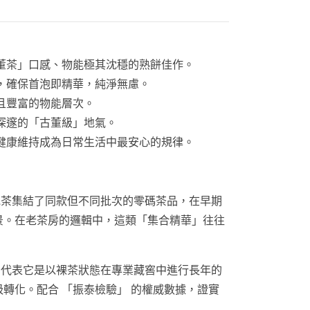
董茶」口感、物能極其沈穩的熟餅佳作。
書，確保首泡即精華，純淨無慮。
然且豐富的物能層次。
深邃的「古董級」地氣。
健康維持成為日常生活中最安心的規律。
茶集結了同款但不同批次的零碼茶品，在早期
景。在老茶房的邏輯中，這類「集合精華」往往
代表它是以裸茶狀態在專業藏窖中進行長年的
轉化。配合 「振泰檢驗」 的權威數據，證實