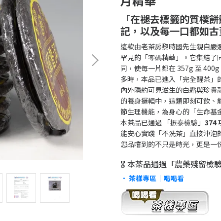
月精華
「
在褪去標籤的質樸餅
記，以及每一口都如古
這款由老茶房黎時國先生親自嚴選
罕見的「零碼精華」。它集結了
同，使每一片都在 357g 至 4
多時，本品已進入「完全醒茶」
內外隱約可見滋生的白霜與珍貴
的養身邏輯中，這類即刻可飲、
節生理機能，為身心的「生命基
本茶品已通過 「振泰檢驗」
37
能安心實踐「不洗茶」直接沖泡
您品嚐到的不只是時光，更是一
🎖️ 本茶品通過「農藥殘留
•
茶樣專區｜喝喝看