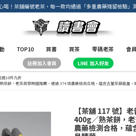
心喝！茶舖編號老茶，每一款均通過「多重農藥殘留檢驗」
動
TOP10
買書
買茶
零碼老茶
會
註冊加入會員
LINE 加入好友
選10件九折
00g／熟茶餅，老茶房黎時國推薦，通過 374 項農藥檢測合格，蘊含古董茶韻能量
【茶舖 117 號】
400g／熟茶餅，老
農藥檢測合格，蘊