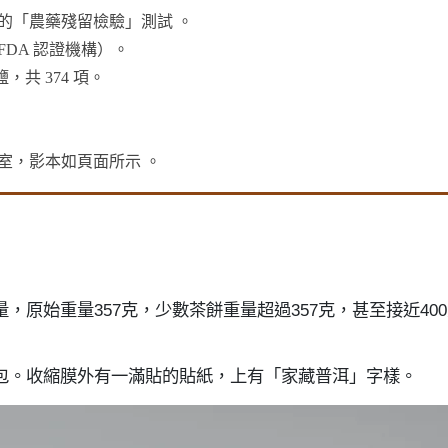
的「農藥殘留檢驗」測試 。
DA 認證機構）。
，共 374 項。
室，影本如頁面所示 。
，原始重量357克，少數茶餅重量超過357克，甚至接近4
包。收縮膜外有一滿貼的貼紙，上有「家藏普洱」字樣。