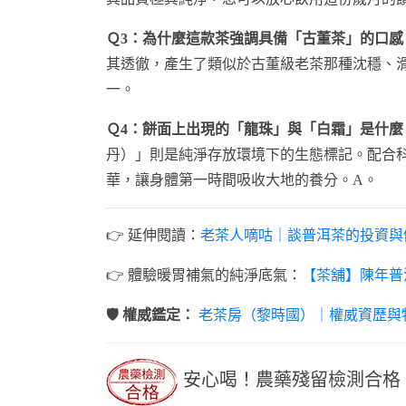
Ｑ3：為什麼這款茶強調具備「古董茶」的口感
其透徹，產生了類似於古董級老茶那種沈穩、
一。
Ｑ4：餅面上出現的「龍珠」與「白霜」是什麼
丹）」則是純淨存放環境下的生態標記。配合
華，讓身體第一時間吸收大地的養分。A。
👉 延伸閱讀：
老茶人嘀咕｜談普洱茶的投資與
👉 體驗暖胃補氣的純淨底氣：
【茶舖】陳年普
🛡️ 權威鑑定：
老茶房（黎時國）｜權威資歷與
安心喝！農藥殘留檢測合格