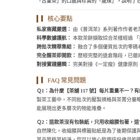
「古董茶」的口感與珍貴的「龍珠」，說明了
▎核心要點
私家窖藏嚴選：
由《普洱茶》系列著作作者老
科學數據護航：
本款茶餅擷取綜合茶樣經過 「
跨批次精華集結：
融合了多個優質批次的零碼老餅
完全醒茶即開飲：
歷經完整的退倉階段，已徹
對接實踐邏輯：
完美對接《一定瘦》健康原則
▎FAQ 常見問題
Ｑ1：為什麼【茶舖 117 號】每片重量不一？有
製茶工藝中，不同批次的壓製規格與茶菁分量
能展現出更多層次的物能堆疊。
Ｑ2：這款茶沒有包裝紙，只用收縮膜包著，這
自然陳化。收縮膜與標籤貼紙是為了後期保護與
其品質極其純淨，您可以放心飲用這份歲月的