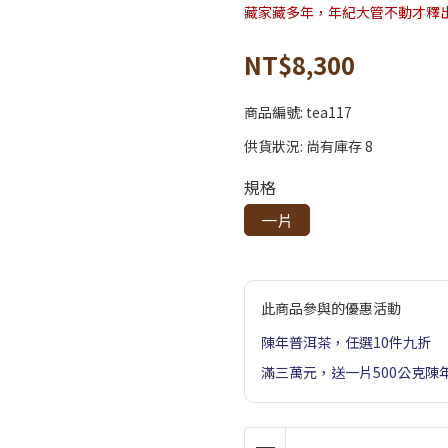
藏家藏多年，年紀大管不動才釋
NT$8,300
商品編號:
tea117
供貨狀況:
尚有庫存 8
規格
一片
此商品參與的優惠活動
陳年普洱茶，任選10件九折
滿三萬元，送一片500公克陳