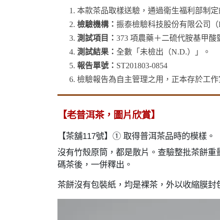
本款茶品取樣送驗，通過衛生福利部制定
檢驗機構：
振泰檢驗科技股份有限公司（F
測試項目：
373 項農藥＋二硫代胺基甲酸鹽
測試結果：
全數「未檢出（N.D.）」。
報告單號：
ST201803-0854
檢驗報告為自主管理之用，正本存於工作
【老普洱茶，圖片欣賞】
【茶舖117號】① 取得普洱茶品時的模樣。
沒有竹殼原筒，都是散片。查驗整批茶餅重量
碼茶後，一併釋出。
茶餅沒有包裝紙，均是裸茶，外以收縮膜封