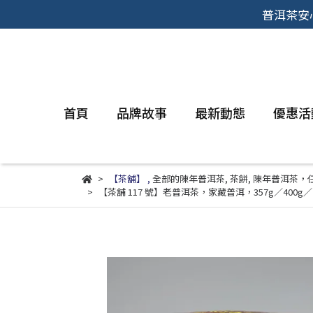
普洱茶安
首頁
品牌故事
最新動態
優惠活
【茶舖】
,
全部的陳年普洱茶
,
茶餅
,
陳年普洱茶，任
【茶舖 117 號】老普洱茶，家藏普洱，357g／4