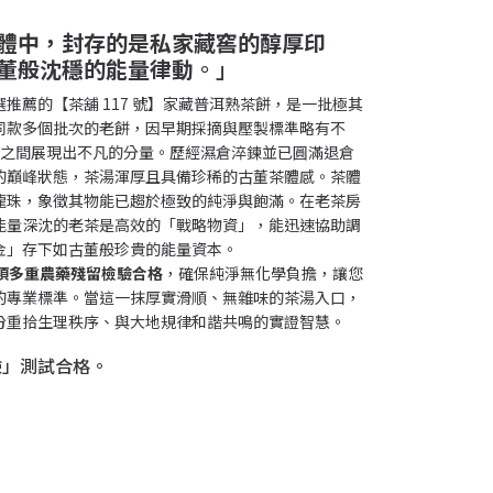
體中，封存的是私家藏窖的醇厚印
董般沈穩的能量律動
。」
推薦的【茶舖 117 號】家藏普洱熟茶餅，是一批極其
同款多個批次的老餅，因早期採摘與壓製標準略有不
00g 之間展現出不凡的分量。歷經濕倉淬鍊並已圓滿退倉
的巔峰狀態，茶湯渾厚且具備珍稀的古董茶體感。茶體
龍珠，象徵其物能已趨於極致的純淨與飽滿。在老茶房
能量深沈的老茶是高效的「戰略物資」，能迅速協助調
金」存下如古董般珍貴的能量資本。
4 項多重農藥殘留檢驗合格
，確保純淨無化學負擔，讓您
的專業標準。當這一抹厚實滑順、無雜味的茶湯入口，
份重拾生理秩序、與大地規律和諧共鳴的實證智慧。
檢驗」測試合格。