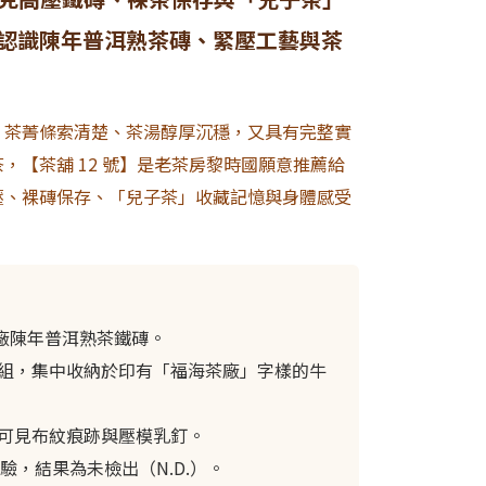
認識陳年普洱熟茶磚、緊壓工藝與茶
、茶菁條索清楚、茶湯醇厚沉穩，又具有完整實
，【茶舖 12 號】是老茶房黎時國願意推薦給
壓、裸磚保存、「兒子茶」收藏記憶與身體感受
：
海茶廠陳年普洱熟茶鐵磚。
組，集中收納於印有「福海茶廠」字樣的牛
可見布紋痕跡與壓模乳釘。
檢驗，結果為未檢出（N.D.）。