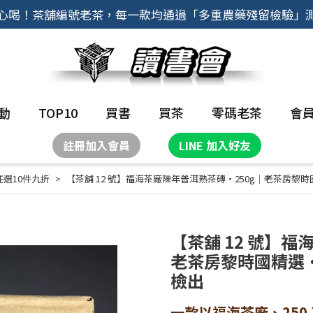
心喝！茶舖編號老茶，每一款均通過「多重農藥殘留檢驗」
動
TOP10
買書
買茶
零碼老茶
會
註冊加入會員
LINE 加入好友
選10件九折
【茶舖 12 號】福海茶廠陳年普洱熟茶磚・250g｜老茶房黎
【茶舖 12 號】福
老茶房黎時國精選・
檢出
一款以福海茶廠、25