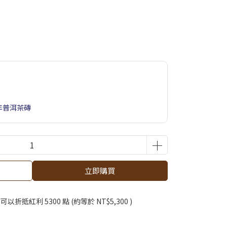
年普洱茶磚
立即購買
 」可以折抵紅利
5300
點 (約等於
NT$5,300
)