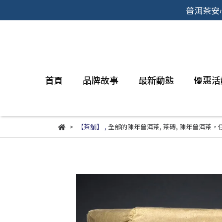
普洱茶安
首頁
品牌故事
最新動態
優惠活
【茶舖】
,
全部的陳年普洱茶
,
茶磚
,
陳年普洱茶，任