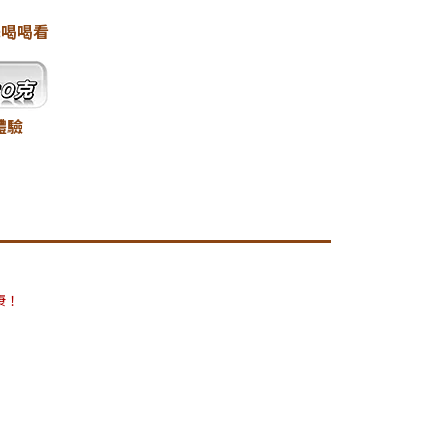
先喝喝看
體驗
康！