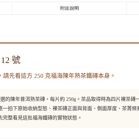
附註說明
2 號
請先看這方 250 克福海陳年熟茶鐵磚本身。
國精選的陳年普洱熟茶磚，每片約 250g。茶品取得時為四片裸茶
逐一拍下原始收納型態、裸茶磚正面與背面、側面厚度、茶菁條
先完整看見這批福海鐵磚的實物狀態。