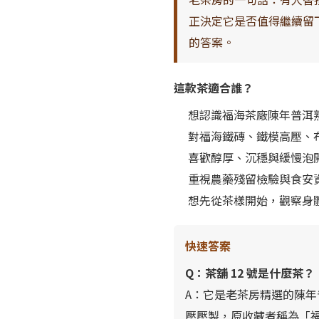
正決定它是否值得繼續留
的答案。
這款茶適合誰？
想認識福海茶廠陳年普洱
對福海鐵磚、鐵模高壓、
喜歡醇厚、沉穩與緩慢泡
重視農藥殘留檢驗與食安
想先從茶樣開始，觀察身
快速答案
Q：茶舖 12 號是什麼茶？
A：它是老茶房精選的陳年
壓壓製，原收藏者稱為「