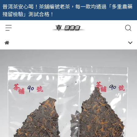
普洱茶安心喝！茶舖編號老茶，每一款均通過「多重農藥
殘留檢驗」測試合格！