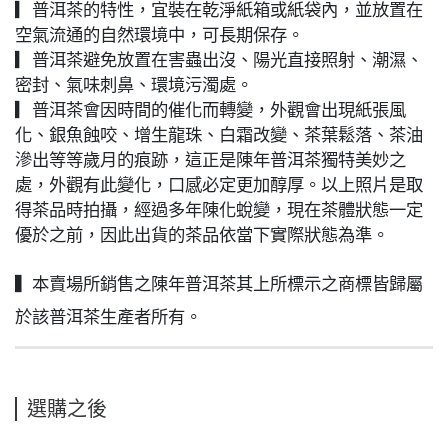
▎普洱茶的特性，宜裝在乾淨紙箱或紙袋內，並放置在
空氣流通的自然環境中，可長期保存。
▎普洱茶避免放置在害蟲出沒、陽光直接照射、潮濕、
密封、氣味刺鼻、環境污濁處。
▎普洱茶會因時間的催化而轉變，外觀會出現紙張風
化、銀魚蝕咬、增生龍珠、白霜改變、茶葉鬆落、茶油
滲出等等歲月的痕跡，這正是陳年普洱茶獨特美妙之
處，外觀有此變化，口感必定更加醇厚。以上照片是取
得茶品時拍攝，經過多年陳化蛻變，現在茶體狀態一定
優於之前，因此出貨的茶品依當下實際狀態為準。
▍本賣場所銷售之陳年普洱茶其上所標示之商標皆歸屬
於該普洱茶生產者所有。
選購之後