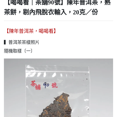
【喝喝看｜茶舖90號】陳年普洱茶，熟
茶餅，剔內飛脫衣輸入，20克／份
【陳年普洱茶，喝喝看】
▍普洱茶茶樣照片
隨機取樣〔一〕