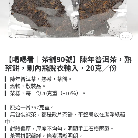
1
/
5
【喝喝看｜茶舖90號】陳年普洱茶，熟
茶餅，剔內飛脫衣輸入，20克／份
▎陳年普洱茶，熟茶，茶餅。
▎舊物，散裝品。
▎茶樣，每一份20克重（±10％）。
▎原始一片357克重。
▎無包裝裸茶，都是散片茶餅，平整疊放在潔淨紙箱
中。
▎餅體偏厚，厚度不均勻，明顯手工石模壓製。
▎茶菁拼配嚴謹，條索清晰明朗。