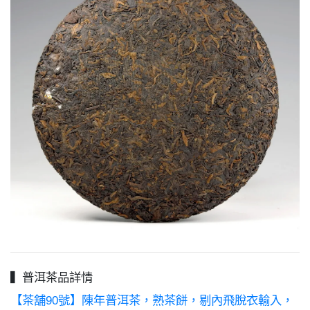
▍普洱茶品詳情
【茶舖90號】陳年普洱茶，熟茶餅，剔內飛脫衣輸入，