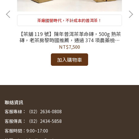
茶廠國營時代，不計成本的普洱茶！
【茶舖 119 號】陳年普洱茶革命磚，500g 熟茶
【
磚，老茶房黎時國推薦，通過 374 項農藥檢測
熟茶
洱
合格，時代印記下的沈穩地氣，鐵模壓製的高端
檢測
檢
NT$7,500
佳茗
化出
加入購物車
聯絡資訊
客服專線：（02）2634-0808
客服傳真：（02）2434-5858
客服時間：9:00~17:00