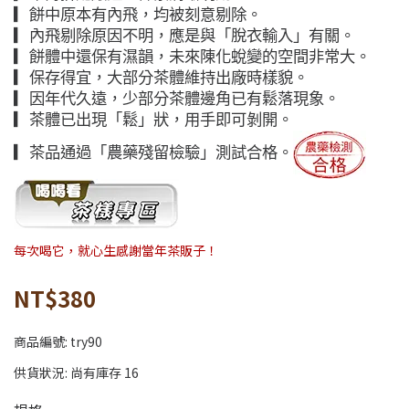
▎餅中原本有內飛，均被刻意剔除。
▎內飛剔除原因不明，應是與「脫衣輸入」有關。
▎餅體中還保有濕韻，未來陳化蛻變的空間非常大。
▎保存得宜，大部分茶體維持出廠時樣貌。
▎因年代久遠，少部分茶體邊角已有鬆落現象。
▎茶體已出現「鬆」狀，用手即可剝開。
▎茶品通過「農藥殘留檢驗」測試合格。
每次喝它，就心生感謝當年茶販子！
NT$380
商品編號:
try90
供貨狀況:
尚有庫存 16