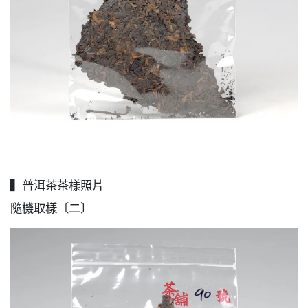
▍普洱茶茶樣照片
隨機取樣〔二〕